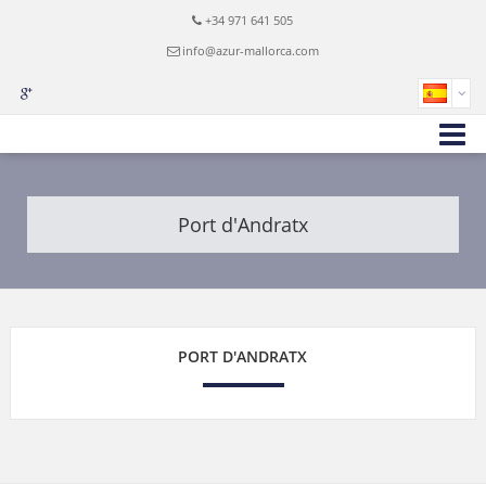
+34 971 641 505
info@azur-mallorca.com
Port d'Andratx
PORT D'ANDRATX