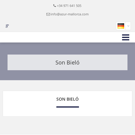
+34 971 641 505
info@azur-mallorca.com
Son Bieló
SON BIELÓ