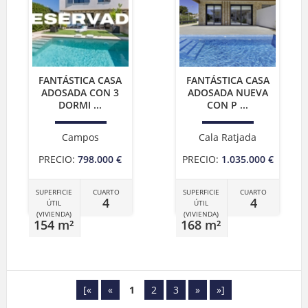
FANTÁSTICA CASA
FANTÁSTICA CASA
ADOSADA CON 3
ADOSADA NUEVA
DORMI ...
CON P ...
Campos
Cala Ratjada
PRECIO:
798.000 €
PRECIO:
1.035.000 €
SUPERFICIE
CUARTO
SUPERFICIE
CUARTO
4
4
ÚTIL
ÚTIL
(VIVIENDA)
(VIVIENDA)
154 m²
168 m²
[«
«
1
2
3
»
»]